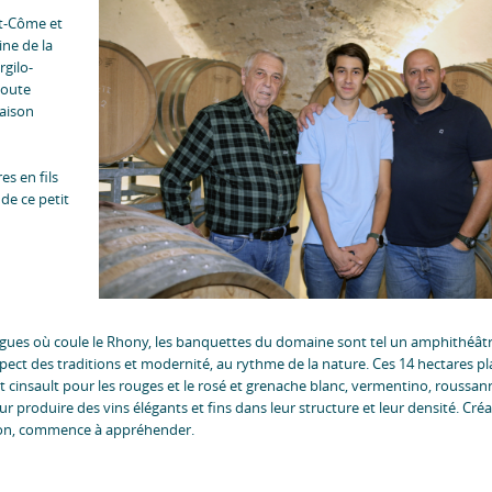
nt-Côme et
ine de la
rgilo-
toute
saison
s en fils
 de ce petit
gues où coule le Rhony, les banquettes du domaine sont tel un amphithéâtre
espect des traditions et modernité, au rythme de la nature. Ces 14 hectares p
t cinsault pour les rouges et le rosé et grenache blanc, vermentino, roussa
r produire des vins élégants et fins dans leur structure et leur densité. Cré
tion, commence à appréhender.