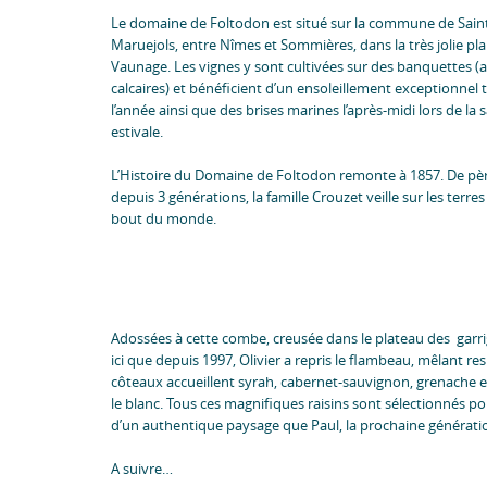
Le domaine de Foltodon est situé sur la commune de Sai
Maruejols, entre Nîmes et Sommières, dans la très jolie pla
Vaunage. Les vignes y sont cultivées sur des banquettes (a
calcaires) et bénéficient d’un ensoleillement exceptionnel 
l’année ainsi que des brises marines l’après-midi lors de la 
estivale.
L’Histoire du Domaine de Foltodon remonte à 1857. De père
depuis 3 générations, la famille Crouzet veille sur les terres
bout du monde.
Adossées à cette combe, creusée dans le plateau des garri
ici que depuis 1997, Olivier a repris le flambeau, mêlant r
côteaux accueillent syrah, cabernet-sauvignon, grenache e
le blanc. Tous ces magnifiques raisins sont sélectionnés pou
d’un authentique paysage que Paul, la prochaine généra
A suivre…