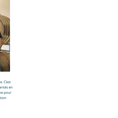
. C’est
lantés en
nne pour
ation